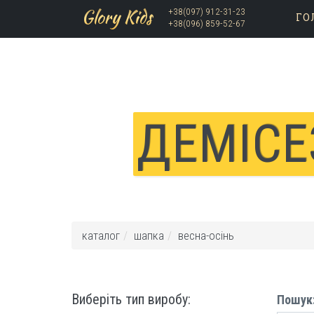
Glory Kids
+38(097) 912-31-23
ГО
+38(096) 859-52-67
Skip to main content
ДЕМІСЕ
каталог
шапка
весна-осінь
Виберіть тип виробу:
Пошук