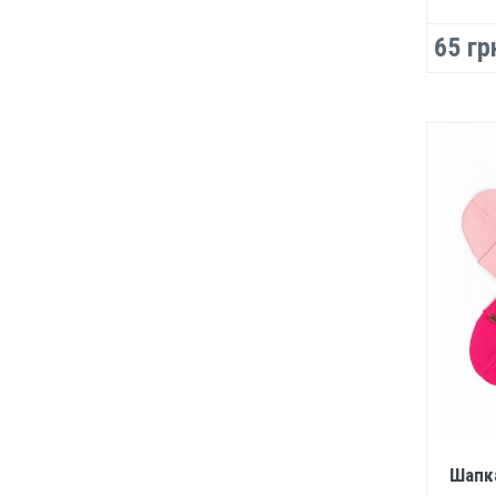
65 гр
Шапк