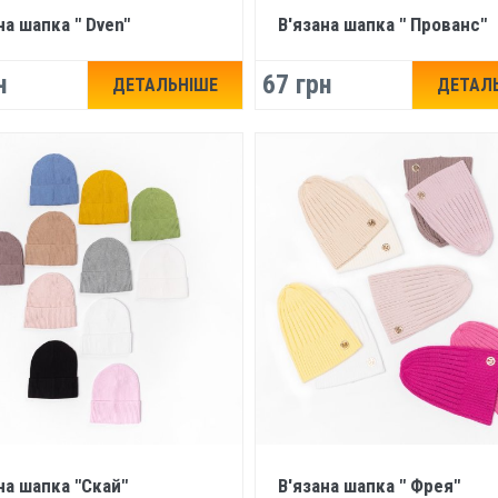
на шапка " Dven"
В'язана шапка " Прованс"
н
67 грн
ДЕТАЛЬНІШЕ
ДЕТАЛ
на шапка "Скай"
В'язана шапка " Фрея"