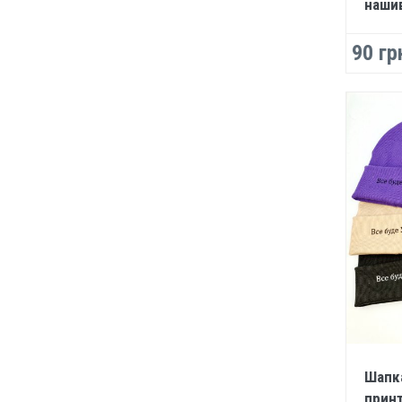
наши
90 гр
Шапка
прин