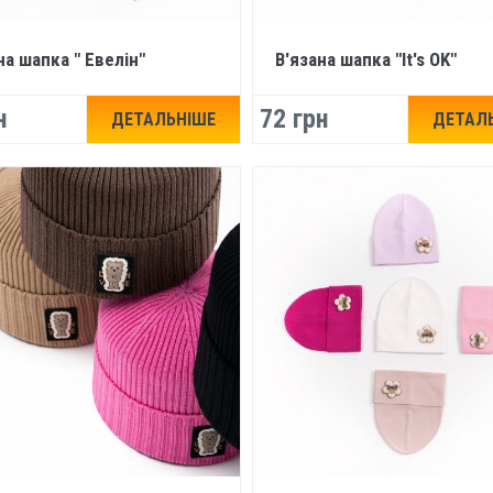
на шапка " Евелін"
В'язана шапка "It's OK"
н
72 грн
ДЕТАЛЬНІШЕ
ДЕТАЛ