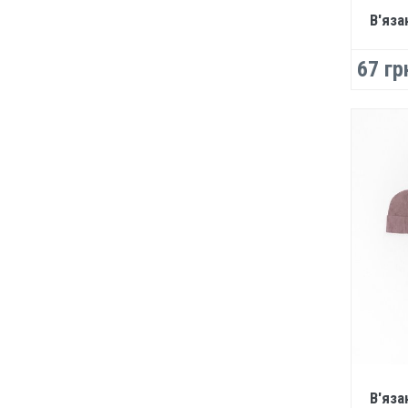
В'яза
67 гр
В'яза