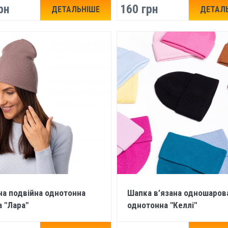
рн
160 грн
ДЕТАЛЬНІШЕ
ДЕТАЛ
на подвійна однотонна
Шапка в’язана одношаров
 "Лара"
однотонна "Келлі"