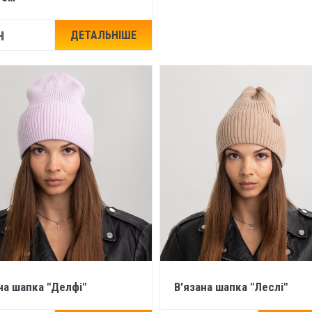
н
ДЕТАЛЬНІШЕ
на шапка "Делфі"
В'язана шапка "Леслі"