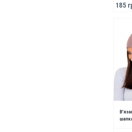
185 г
В’яза
шапка