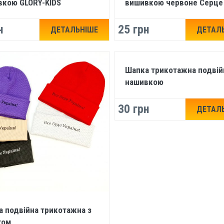
вкою GLORY-KIDS
вишивкою червоне Серце
н
25 грн
ДЕТАЛЬНІШЕ
ДЕТАЛ
Шапка трикотажна подвій
нашивкою
30 грн
ДЕТАЛ
 подвійна трикотажна з
том