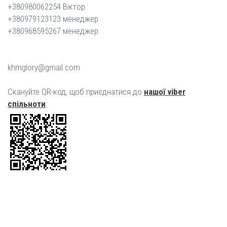
+380980062254 Віктор
+380979123123 менеджер
+380968595267 менеджер
khmglory@gmail.com
Скануйте QR-код, щоб приєднатися до
нашої viber
спільноти
: