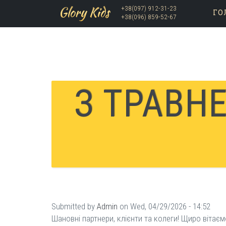
Glory Kids
+38(097) 912-31-23
ГО
+38(096) 859-52-67
Skip to main content
З ТРАВН
Submitted by
Admin
on Wed, 04/29/2026 - 14:52
Шановні партнери, клієнти та колеги! Щиро вітає