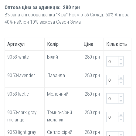
Оптова ціна за одиницю:
280 грн
В'язана ангорова шапка "Кіра" Розмір 56 Склад: 50% Ангора
40% нейлон 10% віскоза Сезон Зима
Артикул
Колір
Ціна
Кількість
9053-white
Білий
280 грн
9053-lavender
Лаванда
280 грн
9053-lactic
Молочний
280 грн
9053-dark gray
Темно-сірий
280 грн
melange
меланж
9053-light gray
Світло-сірий
280 грн