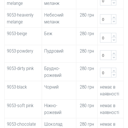
melange
меланж
9053-heavenly
Небесний
280 грн
melange
меланж
9053-beige
Беж
280 грн
9053-powdery
Пудровий
280 грн
9053-dirty pink
Брудно-
280 грн
рожевий
9053-black
Чорний
280 грн
немає в
наявності
9053-soft pink
Ніжно-
280 грн
немає в
рожевий
наявності
9053-chocolate
Шоколад
280 грн
немає в