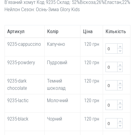
В'язаний хомут Код 9235 Склад: 52%Віскоза;26%Еластан;22%
Нейлон Сезон: Осінь-Зима Glory Kids
Артикул
Колір
Ціна
Кількість
9235-cappuccino
Капучіно
120 грн
9235-powdery
Пудровий
120 грн
9235-dark
Темний
120 грн
chocolate
шоколад
9235-lactic
Молочний
120 грн
9235-black
Чорний
120 грн