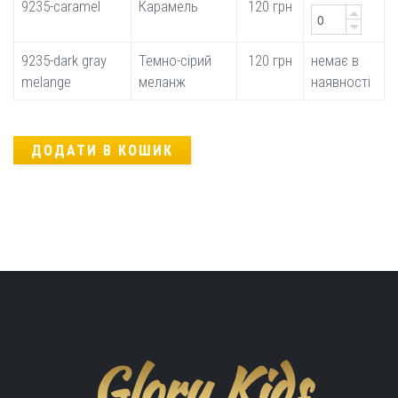
9235-caramel
Карамель
120 грн
9235-dark gray
Темно-сірий
120 грн
немає в
melange
меланж
наявності
Glory Kids