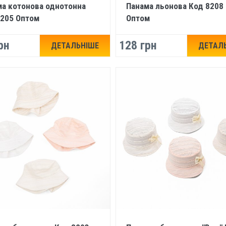
а котонова однотонна
Панама льонова Код 8208
8205 Оптом
Оптом
рн
128 грн
ДЕТАЛЬНІШЕ
ДЕТАЛ