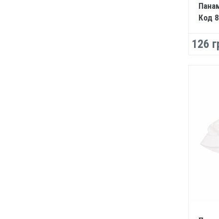
Панам
Код 
126 г