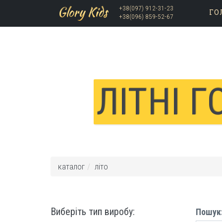
Glory Kids
+38(097) 912-31-23
ГО
+38(096) 859-52-67
Skip to main content
ЛІТНІ 
каталог
літо
Виберіть тип виробу:
Пошук