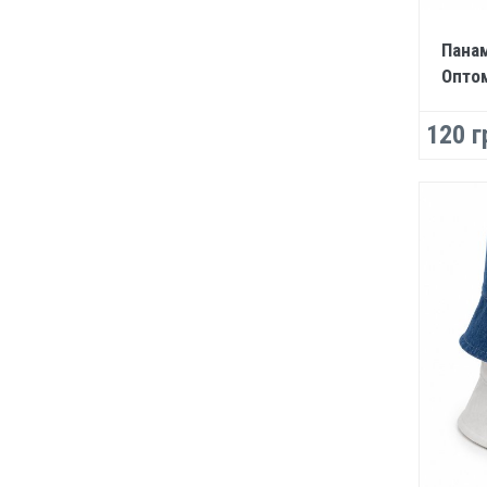
Панам
Опто
120 г