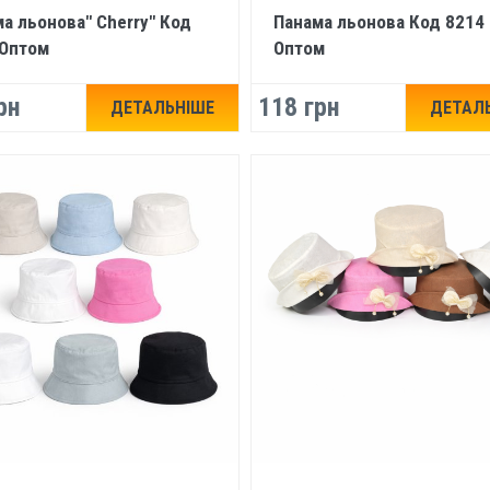
а льонова" Cherry" Код
Панама льонова Код 8214
 Оптом
Оптом
рн
118 грн
ДЕТАЛЬНІШЕ
ДЕТАЛ