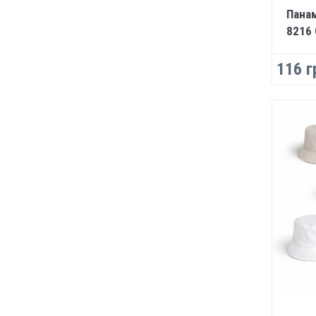
Панам
8216
116 г