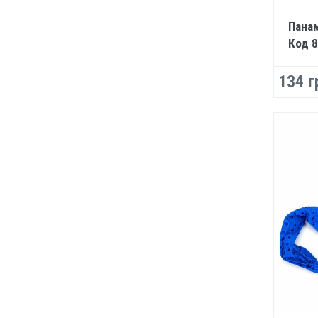
Панам
Код 
134 г