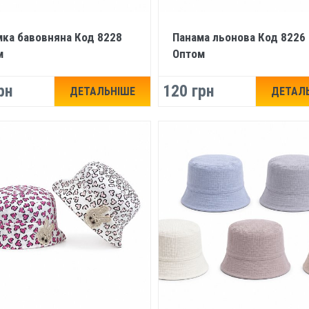
ка бавовняна Код 8228
Панама льонова Код 8226
м
Оптом
рн
120 грн
ДЕТАЛЬНІШЕ
ДЕТАЛ