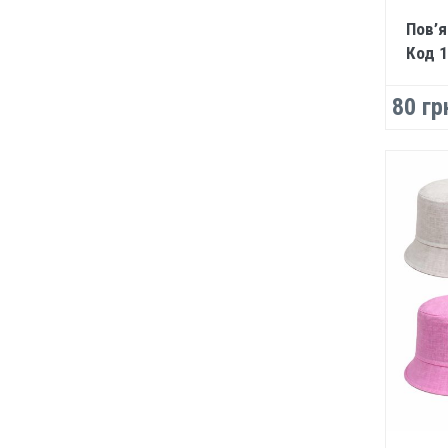
Пов’я
Код 
80 гр