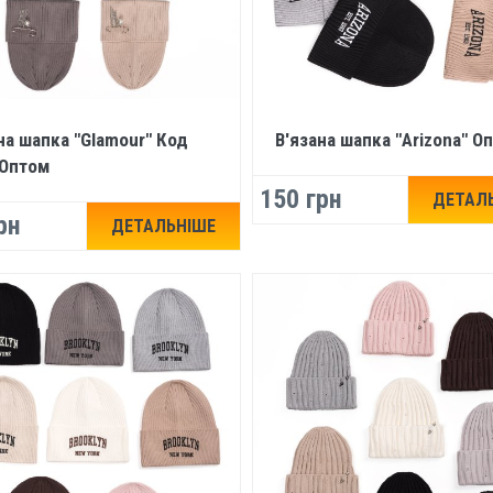
на шапка "Glamour" Код
В'язана шапка "Arizona" О
 Оптом
150 грн
ДЕТАЛ
рн
ДЕТАЛЬНІШЕ