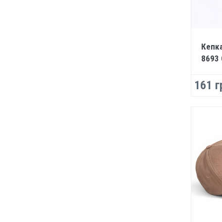
Кепка
8693
161 г