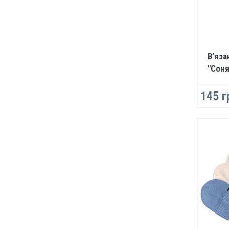
В’яза
"Соня
145 г