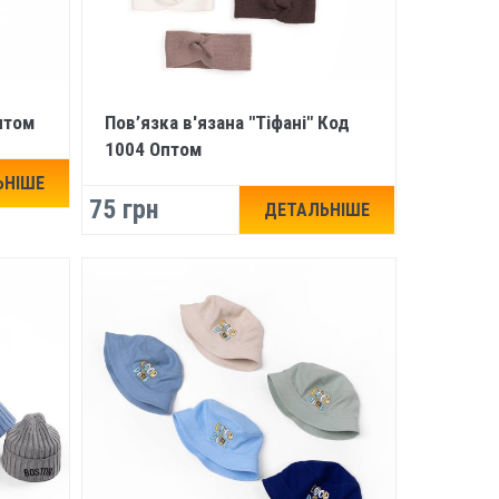
птом
Пов’язка в'язана "Тіфані" Код
1004 Оптом
ЬНІШЕ
75 грн
ДЕТАЛЬНІШЕ