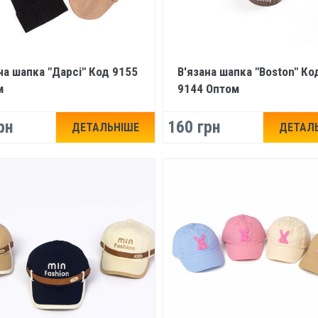
на шапка "Дарсі" Код 9155
В'язана шапка "Boston" Ко
м
9144 Оптом
рн
160 грн
ДЕТАЛЬНІШЕ
ДЕТАЛ