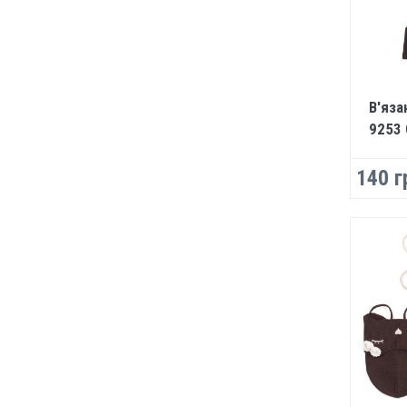
В'яза
9253
140 г