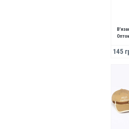
В'яза
Опто
145 г