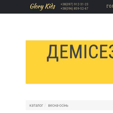
Glory Kids
+38(097) 912-31-23
ГО
+38(096) 859-52-67
Skip to main content
ДЕМІСЕ
каталог
весна-осінь